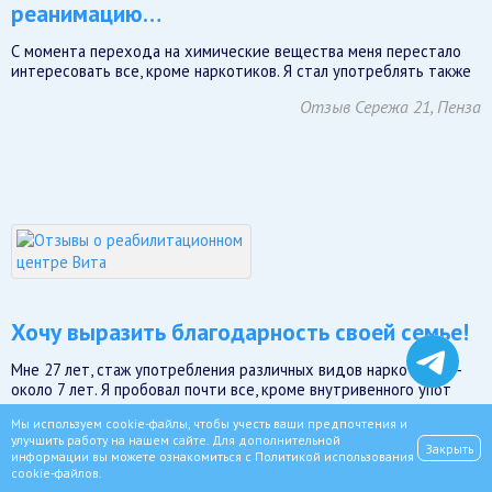
реанимацию…
С момента перехода на химические вещества меня перестало
интересовать все, кроме наркотиков. Я стал употреблять также
Отзыв Сережа 21, Пенза
Хочу выразить благодарность своей семье!
Мне 27 лет, стаж употребления различных видов наркотиков –
около 7 лет. Я пробовал почти все, кроме внутривенного упот
Отзыв Илья 27, Смоленск
Мы используем cookie-файлы, чтобы учесть ваши предпочтения и
улучшить работу на нашем сайте. Для дополнительной
Закрыть
информации вы можете ознакомиться с
Политикой использования
cookie-файлов
.