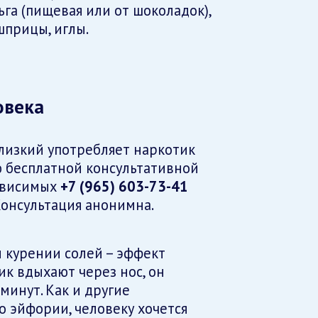
ьга (пищевая или от шоколадок),
шприцы, иглы.
овека
лизкий употребляет наркотик
ию бесплатной консультативной
ависимых
+7 (965) 603-73-41
Консультация анонимна.
 курении солей – эффект
ик вдыхают через нос, он
минут. Как и другие
о эйфории, человеку хочется