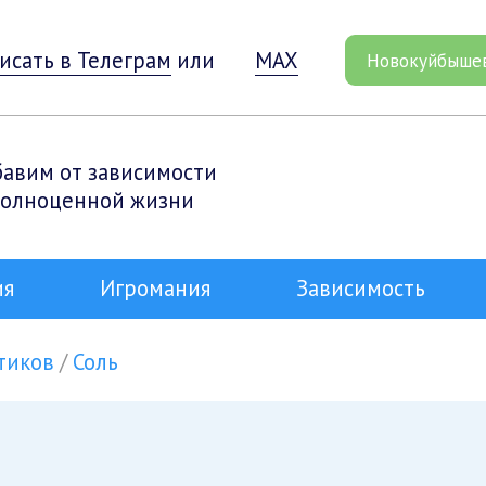
исать в Телеграм
или
MAX
Новокуйбыше
бавим от зависимости
полноценной жизни
ия
Игромания
Зависимость
тиков
Соль