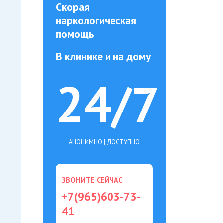
Скорая
наркологическая
помощь
В клинике и на дому
24/7
АНОНИМНО | ДОСТУПНО
ЗВОНИТЕ СЕЙЧАС
+7(965)603-73-
41