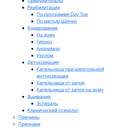
Принудительно
Реабилитация
По программе Day Top
По методу Шичко
Кодирование
На дому
Гипноз
Анонимно
Уколом
Детоксикация
Капельница при алкогольной
интоксикации
Капельница от запоя
Капельница от запоя на дому
Вшивание
Эспераль
Клинический психолог
Причины
Признаки