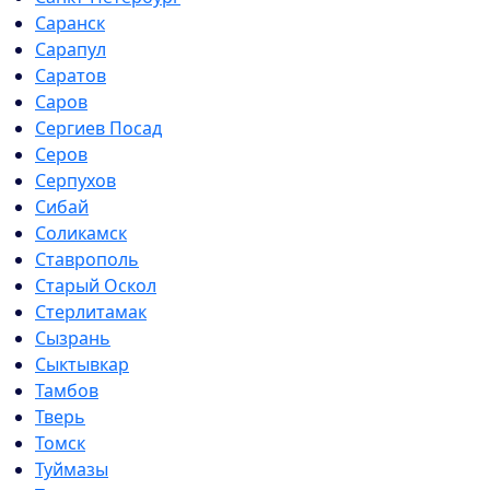
Саранск
Сарапул
Саратов
Саров
Сергиев Посад
Серов
Серпухов
Сибай
Соликамск
Ставрополь
Старый Оскол
Стерлитамак
Сызрань
Сыктывкар
Тамбов
Тверь
Томск
Туймазы