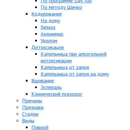
По программе Day Top
По методу Шичко
Кодирование
На дому
Гипноз
Анонимно
Уколом
Детоксикация
Капельница при алкогольной
интоксикации
Капельница от запоя
Капельница от запоя на дому
Вшивание
Эспераль
Клинический психолог
Причины
Признаки
Стадии
Виды
Пивной