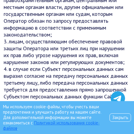
правоохранительным органам, центральным или
местным органам власти, другим официальным или
государственным органам или судам, которым
Оператор обязан по запросу предоставлять
информацию в соответствии с применимым
законодательством;
3. лицам, осуществляющим обеспечение правовой
защиты Оператора или третьих лиц при нарушении
их прав либо угрозе нарушения их прав, включая
нарушение законов или регулирующих документов;
4. в случае если Субъект персональных данных сам
выразил согласие на передачу персональных данных
третьему лицу, либо передача персональных данных
требуется для предоставления прямо запрошенной
Субъектом персональных данных функции Сайта,
оказания прямо запрошенной Субъектом
Мы используем cookie-файлы, чтобы учесть ваши
персональных данных услуги, а также для исполнения
предпочтения и улучшить работу на нашем сайте.
соглашения или договора, заключенного с Субъектом
Для дополнительной информации вы можете
Закрыть
ознакомиться с
Политикой использования cookie-
персональных данных. Сюда относятся, в том числе
файлов
.
случаи, когда Субъект персональных данных