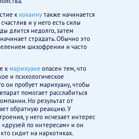
ройства.
астие к
кокаину
также начинается
 счастлив и у него есть силы
ды длится недолго, затем
начинает страдать. Обычно это
велением шизофрении и часто
е к
марихуане
опасен тем, что
кое и психологическое
го он пробует марихуану, чтобы
репарат помогает расслабиться
компании. Но результат от
ет обратную реакцию. У
троения, у него исчезает интерес
 «друзей по интересам» и он
 кто сидит на наркотиках.