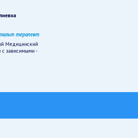
алиевна
ештальт терапевт
ый Медицинский
 с зависимыми -