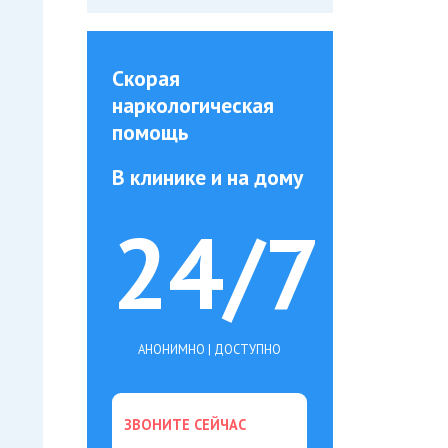
Скорая
наркологическая
помощь
В клинике и на дому
24/7
АНОНИМНО | ДОСТУПНО
ЗВОНИТЕ СЕЙЧАС