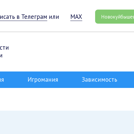
исать в Телеграм
или
MAX
Новокуйбыше
сти
и
ия
Игромания
Зависимость