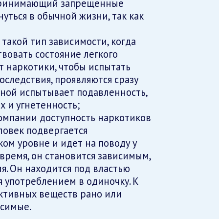
 принимающий запрещенные
уться в обычной жизни, так как
такой тип зависимости, когда
ствовать состояние легкого
т наркотики, чтобы испытать
оследствия, проявляются сразу
ьной испытывает подавленность,
х и угнетенность;
компании доступность наркотиков
еловек подвергается
ом уровне и идет на поводу у
 время, он становится зависимым,
я. Он находится под властью
 употреблением в одиночку. К
ктивных веществ рано или
исимые.