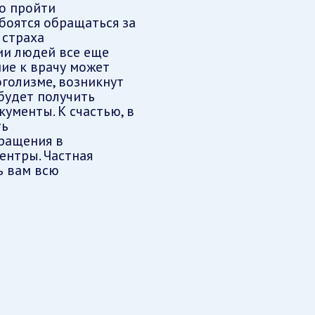
о пройти
боятся обращаться за
 страха
ии людей все еще
ие к врачу может
оголизме, возникнут
 будет получить
ументы. К счастью, в
ть
ращения в
ентры. Частная
ь вам всю