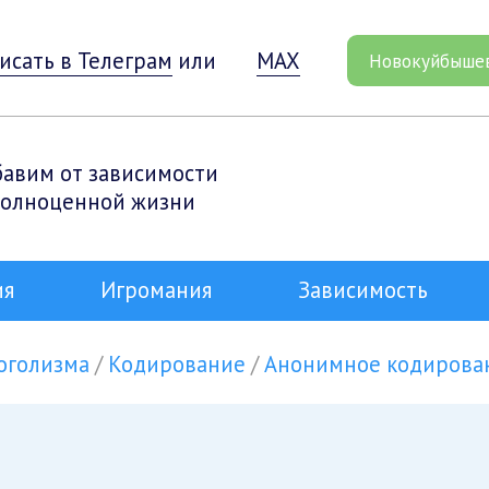
исать в Телеграм
или
MAX
Новокуйбыше
бавим от зависимости
полноценной жизни
ия
Игромания
Зависимость
оголизма
Кодирование
Анонимное кодирован