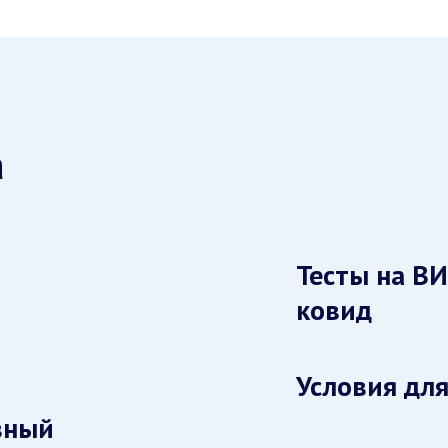
а
Тесты на ВИ
ковид
Условия для
вный