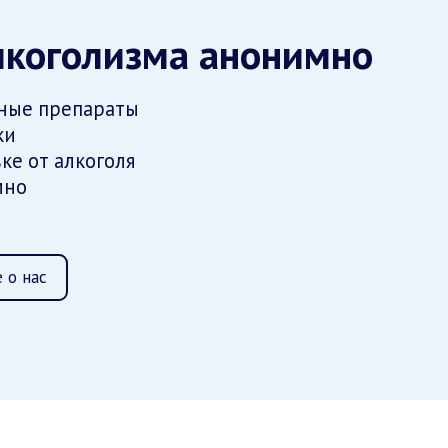
лкоголизма анонимно
ные препараты
ки
ке от алкоголя
мно
 о нас