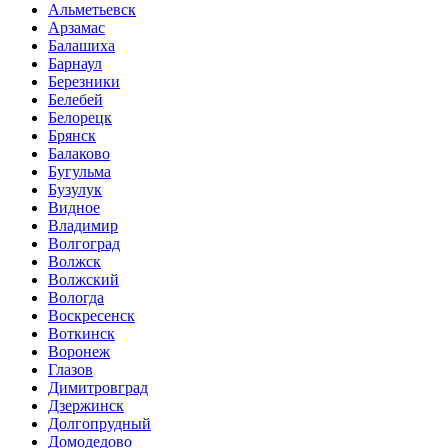
Альметьевск
Арзамас
Балашиха
Барнаул
Березники
Белебей
Белорецк
Брянск
Балаково
Бугульма
Бузулук
Видное
Владимир
Волгоград
Волжск
Волжский
Вологда
Воскресенск
Воткинск
Воронеж
Глазов
Димитровград
Дзержинск
Долгопрудный
Домодедово