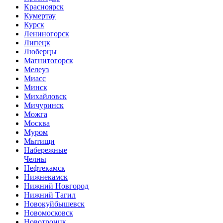
Красноярск
Кумертау
Курск
Лениногорск
Липецк
Люберцы
Магнитогорск
Мелеуз
Миасс
Минск
Михайловск
Мичуринск
Можга
Москва
Муром
Мытищи
Набережные
Челны
Нефтекамск
Нижнекамск
Нижний Новгород
Нижний Тагил
Новокуйбышевск
Новомосковск
Новотроицк