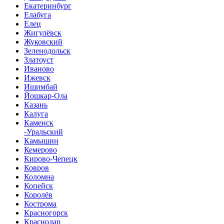
Екатеринбург
Елабуга
Елец
Жигулёвск
Жуковский
Зеленодольск
Златоуст
Иваново
Ижевск
Ишимбай
Йошкар-Ола
Казань
Калуга
Каменск
-Уральский
Камышин
Кемерово
Кирово-Чепецк
Ковров
Коломна
Копейск
Королёв
Кострома
Красногорск
Краснодар