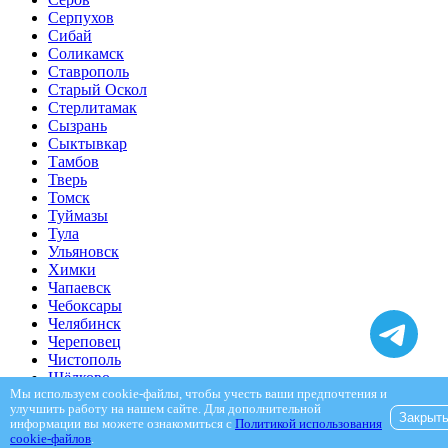
Серпухов
Сибай
Соликамск
Ставрополь
Старый Оскол
Стерлитамак
Сызрань
Сыктывкар
Тамбов
Тверь
Томск
Туймазы
Тула
Ульяновск
Химки
Чапаевск
Чебоксары
Челябинск
Череповец
Чистополь
Щёлково
Электросталь
Мы используем cookie-файлы, чтобы учесть ваши предпочтения и
улучшить работу на нашем сайте. Для дополнительной
Энгельс
Закрыт
информации вы можете ознакомиться с
Политикой использования
Ярославль
cookie-файлов
.