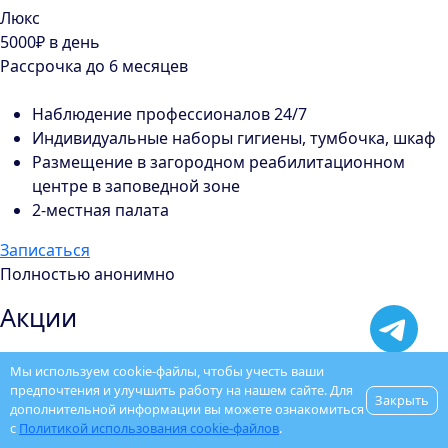
Люкс
5000₽
в день
Рассрочка до 6 месяцев
Наблюдение профессионалов 24/7
Индивидуальные наборы гигиены, тумбочка, шкаф
Размещение в загородном реабилитационном
центре в заповедной зоне
2-местная палата
Записаться
Полностью анонимно
Акции
-1000₽ на кодирование
Мы используем cookie-файлы, чтобы учесть ваши
предпочтения и улучшить работу на нашем сайте. Для
Закрыть
дополнительной информации вы можете ознакомиться
При заказе услуги “Вывод из запоя” или “Капельница от
с
Политикой использования cookie-файлов
.
похмелья” скидка на кодирование 1000 рублей.