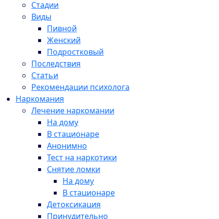
Стадии
Виды
Пивной
Женский
Подростковый
Последствия
Статьи
Рекомендации психолога
Наркомания
Лечение наркомании
На дому
В стационаре
Анонимно
Тест на наркотики
Снятие ломки
На дому
В стационаре
Детоксикация
Принудительно