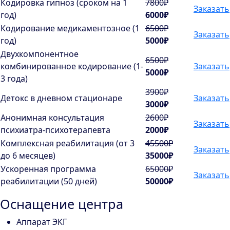
Кодировка гипноз (сроком на 1
7800₽
Заказать
год)
6000₽
Кодирование медикаментозное (1
6500₽
Заказать
год)
5000₽
Двухкомпонентное
6500₽
комбинированное кодирование (1-
Заказать
5000₽
3 года)
3900₽
Детокс в дневном стационаре
Заказать
3000₽
Анонимная консультация
2600₽
Заказать
психиатра-психотерапевта
2000₽
Комплексная реабилитация (от 3
45500₽
Заказать
до 6 месяцев)
35000₽
Ускоренная программа
65000₽
Заказать
реабилитации (50 дней)
50000₽
Оснащение центра
Аппарат ЭКГ