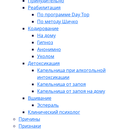
Принудительно
Реабилитация
По программе Day Top
По методу Шичко
Кодирование
На дому
Гипноз
Анонимно
Уколом
Детоксикация
Капельница при алкогольной
интоксикации
Капельница от запоя
Капельница от запоя на дому
Вшивание
Эспераль
Клинический психолог
Причины
Признаки