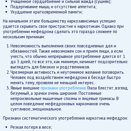
Учащенное сердцебиение и сильная жажда (сушняк);
Подергивание мышц и отсутствие аппетита;
Ухудшение кратковременной памяти;
На начальном этапе большинству наркозависимых успешно
удается скрывать свое пристрастие к наркотикам. Однако при
употреблении мефедрона сделать это гораздо сложнее по
нескольким причинам:
Невозможность выполнения своих повседневных дел и
обязанностей. Также невозможен сон и прием пищи, а если
учесть, что обычно непрерывное употребление длится от 1
до 3 дней, то все это, как минимум, начинает подозрительно
выглядеть для близких и родственников.
Чрезмерная активность и неутомимое желание поговорить.
Человек под воздействием мефедрона в беседе быстро
менять тему, проявляя не меньший интерес.
Явные внешние
признаки употребления
. Глаза блестят, взгляд
безумный, а зрачки очень широкие. Постоянные
непроизвольные мышечные спазмы и лицевые гримасы. В
целом поведение мефедроновых наркоманов очень
суетливое, эмоциональное.
Признаки систематического употребления наркотика мефедрон:
Резкая потеря в весе;