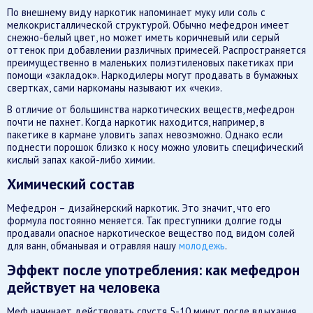
По внешнему виду наркотик напоминает муку или соль с
мелкокристаллической структурой. Обычно мефедрон имеет
снежно-белый цвет, но может иметь коричневый или серый
оттенок при добавлении различных примесей. Распространяется
преимущественно в маленьких полиэтиленовых пакетиках при
помощи «закладок». Наркодилеры могут продавать в бумажных
свертках, сами наркоманы называют их «чеки».
В отличие от большинства наркотических веществ, мефедрон
почти не пахнет. Когда наркотик находится, например, в
пакетике в кармане уловить запах невозможно. Однако если
поднести порошок близко к носу можно уловить специфический
кислый запах какой-либо химии.
Химический состав
Мефедрон – дизайнерский наркотик. Это значит, что его
формула постоянно меняется. Так преступники долгие годы
продавали опасное наркотическое вещество под видом солей
для ванн, обманывая и отравляя нашу
молодежь
.
Эффект после употребления: как мефедрон
действует на человека
Меф начинает действовать спустя 5-10 минут после вдыхания