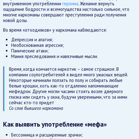
внутривенном употреблении
героина
. Желание вернуть
ощущение бодрости и всемогущества настолько сильное, что
многие наркоманы совершают преступления ради получения
новой дозы.
Во время «отходняков» у наркомана наблюдаются:
Депрессия и апатия;
Необоснованная агрессия;
Панические атаки;
Мания преследования и навязчивые мысли.
Время, когда кончается наркотик – самое страшное. В
компании соупотребителей я видел много ужасных вещей.
Некоторые начинали ползать по полу и собирать любые
белые крошки, хоть как-то отдаленно напоминающие
мефедрон. Другие могли часами стоять возле дверного
глазка или сидеть у окна, будучи уверенными, что за ними
сейчас кто-то придет
Со слов бывшего наркомана
Как выявить употребление «мефа»
Бессонница и расширенные зрачки;