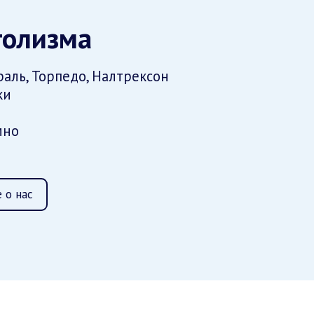
голизма
аль, Торпедо, Налтрексон
ки
мно
 о нас