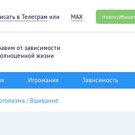
исать в Телеграм
или
MAX
Новокуйбыше
бавим от зависимости
полноценной жизни
ия
Игромания
Зависимость
оголизма
Вшивание