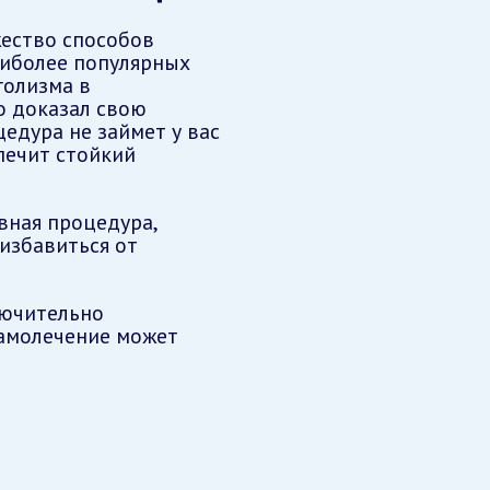
ество способов
аиболее популярных
голизма в
о доказал свою
едура не займет у вас
печит стойкий
ная процедура,
избавиться от
лючительно
самолечение может